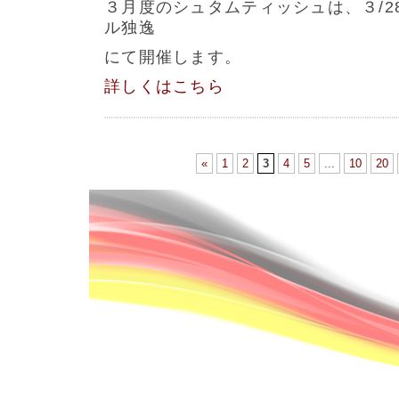
３月度のシュタムティッシュは、３/28(
ル独逸
にて開催します。
詳しくはこちら
«
1
2
3
4
5
...
10
20