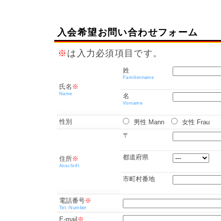
入会希望お問い合わせフォーム
※
は入力必須項目です。
姓
Familienname
氏名
※
Name
名
Vorname
性別
男性 Mann
女性 Frau
〒
都道府県
住所
※
Anschrift
市町村番地
電話番号
※
Tel.-Number
E-mail
※