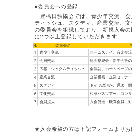
●委員会への登録
豊橋日独協会では、青少年交流、会
ティッシュ、スタディ、産業交流、文
の委員会を組織しており、新規入会の
に2つ以上登録していただきます。
委員会名
№
青少年交流
ホームステイ、音楽交流
1
会員交流
総会懇親会・新年会等の
2
広報・シュタムティッシュ
会報誌、ホームページの
3
産業交流
企業視察、企業セミナー
4
スタディ
ドイツ語講座、通訳、関
5
文化交流
視察バスツアー、コンサ
6
会員拡大
入会促進・既存会員に対
7
★入会希望の方は下記フォームよりお