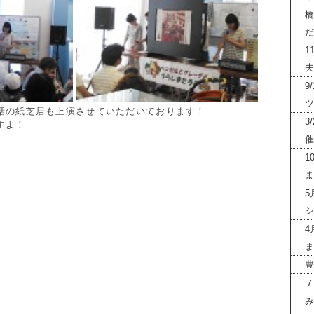
橋
だ
1
夫
9
ツ
話の紙芝居も上演させていただいております！
3
すよ！
催
1
ま
5
シ
4
ま
豊
７
み