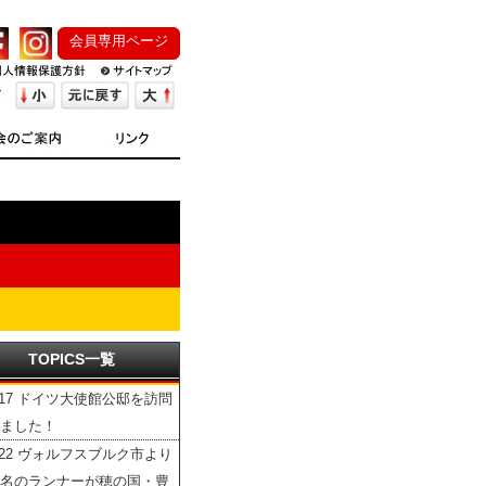
会員専用ページ
TOPICS一覧
/17 ドイツ大使館公邸を訪問
ました！
/22 ヴォルフスブルク市より
名のランナーが穂の国・豊