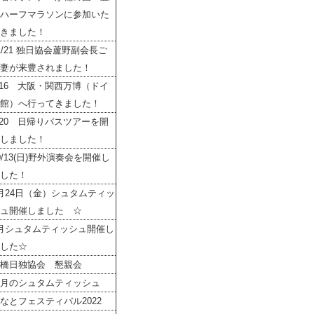
ハーフマラソンに参加いた
きました！
1/21 独日協会蘆野副会長ご
妻が来豊されました！
/16 大阪・関西万博（ドイ
館）へ行ってきました！
/20 日帰りバスツアーを開
しました！
0/13(日)野外演奏会を開催し
した！
月24日（金）シュタムティッ
ュ開催しました ☆
月シュタムティッシュ開催し
した☆
橋日独協会 懇親会
月のシュタムティッシュ
なとフェスティバル2022