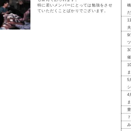
特に若いメンバーにとっては勉強をさせ
橋
ていただくことばかりでございます。
だ
1
夫
9
ツ
3
催
1
ま
5
シ
4
ま
豊
７
み