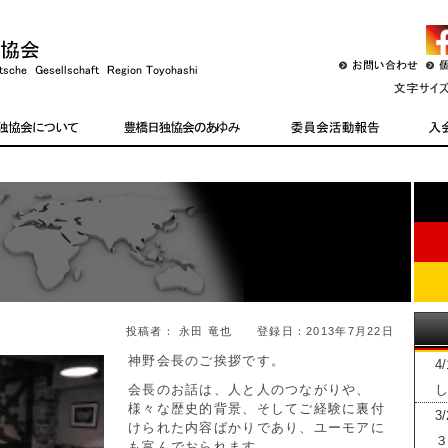
投稿者： 永田 竜也 登録日：2013年7月22日
神野会長のご挨拶です。
4
会長のお話は、人と人のつながりや、
し
様々な歴史的背景、そしてご経験に裏付
3
けられた内容ばかりであり、ユーモアに
３
も富んでおられます。