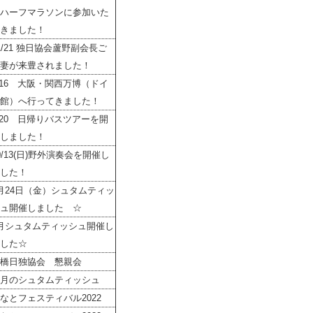
ハーフマラソンに参加いた
きました！
1/21 独日協会蘆野副会長ご
妻が来豊されました！
/16 大阪・関西万博（ドイ
館）へ行ってきました！
/20 日帰りバスツアーを開
しました！
0/13(日)野外演奏会を開催し
した！
月24日（金）シュタムティッ
ュ開催しました ☆
月シュタムティッシュ開催し
した☆
橋日独協会 懇親会
月のシュタムティッシュ
なとフェスティバル2022