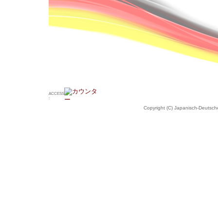
ACCESS
:
Copyright (C) Japanisch-Deutsche