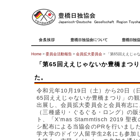
Home
>
委員会活動報告
>
会員拡大委員会
> 「第65回ええじ
「第65回ええじゃないか豊橋まつ
た。
令和元年10月19日（土）から20日（
65回ええじゃないか豊橋まつり」の
出展し、会員拡大委員会と会員有志に
（三種盛り・ぐるぐる・ロング）の販
ト、「X’mas Stammtisch 201
シ配布による当協会のPRを行いまし
学大学のドイツ人留学生2名にも参加