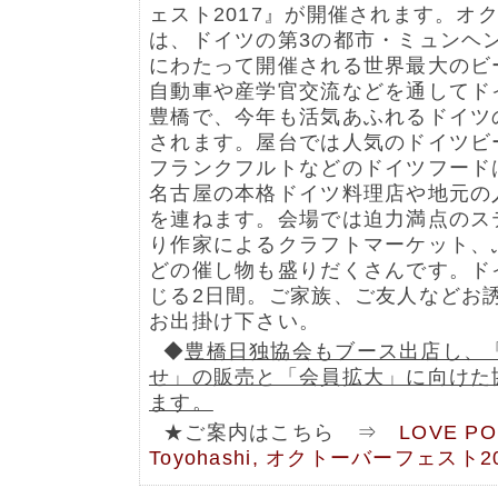
ェスト2017』が開催されます。オ
は、ドイツの第3の都市・ミュンヘン
にわたって開催される世界最大のビ
自動車や産学官交流などを通してド
豊橋で、今年も活気あふれるドイツ
されます。屋台では人気のドイツビ
フランクフルトなどのドイツフード
名古屋の本格ドイツ料理店や地元の
を連ねます。会場では迫力満点のス
り作家によるクラフトマーケット、
どの催し物も盛りだくさんです。ド
じる2日間。ご家族、ご友人などお
お出掛け下さい。
◆
豊橋日独協会もブース出店し、
せ」の販売と「会員拡大」に向けた
ます。
★ご案内はこちら ⇒
LOVE P
Toyohashi, オクトーバーフェスト2