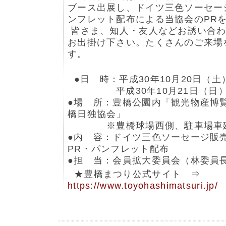
ブース出展し、ドイツ三色ソーセー
ンフレット配布による当協会のPR
皆さま、知人・友人などお誘い合わ
お出掛け下さい。たくさんのご来場
す。
●日 時：平成30年10月20日（土）9
平成30年10月21日（日）9:3
●場 所：豊橋公園内「観光物産博覧
橋日独協会」
※豊橋球場西側、駐車場車廻
●内 容：ドイツ三色ソーセージ販
PR・パンフレット配布
●担 当：会員拡大委員会（林委員
★豊橋まつり公式サイト ⇒
https://www.toyohashimatsuri.jp/