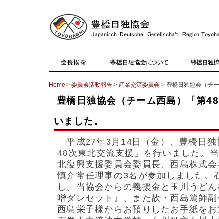
Home
>
委員会活動報告
>
産業交流委員会
> 豊橋日独協会（チ
豊橋日独協会（チーム西島）「第4
いました。
平成27年3月14日（金）、豊橋日
48次東北交流支援」を行いました。
北復興支援委員会委員長、西島株式会
慎介常任理事の3名が参加しました。
し、当協会からの義援金と玉川うどん
噌ダレセット』、また故・西島篤師副
西島栄子様からお預りしたお手紙をお