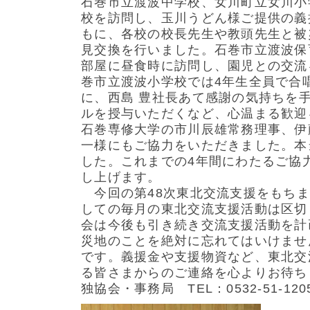
石巻市立渡波中学校、女川町立女川小
校を訪問し、玉川うどん様ご提供の義
もに、各校の校長先生や教頭先生と被
見交換を行いました。石巻市立渡波保
部屋に昼食時に訪問し、園児との交流
巻市立渡波小学校では4年生全員で合
に、西島 豊社長あて感謝の気持ちを
ルを授与いただくなど、心温まる歓迎
石巻専修大学の市川辰雄常務理事、伊
一様にもご協力をいただきました。本
した。これまでの4年間にわたるご協
し上げます。
今回の第48次東北交流支援をもちま
しての毎月の東北交流支援活動は区切
会は今後も引き続き交流支援活動を計
災地のことを絶対に忘れてはいけませ
です。義援金や支援物資など、東北交
る皆さまからのご連絡を心よりお待ち
独協会・事務局 TEL：0532-51-120