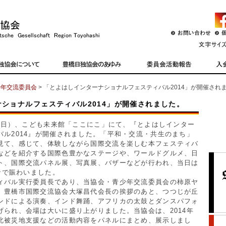
少年交流委員会
> 「とよはしインターナショナルフェスティバル2014」が開催され
ショナルフェスティバル2014」が開催されました。
日（日）、こども未来館「ここにこ」にて、『とよはしインター
バル2014』が開催されました。「平和・交流・共生のまち」
見て、感じて、体験しながら国際交流を楽しむ本フェスティバ
などを紹介する国際色豊かなステージや、ワールドグルメ、日
ト、国際交流パネル展、写真展、バザーなどが行われ、当日は
場者で賑わいました。
バル実行委員長であり、当協会・青少年交流委員会の柿原ヤ
、豊橋市国際交流協会大塚昌代会長の挨拶のあと、つつじが丘
ンドによる演奏、インド舞踊、アフリカの太鼓とダンスパフォ
げられ、会場は大いに盛り上がりました。当協会は、2014年
北被災地支援などの活動内容をパネルにまとめ、展示しまし