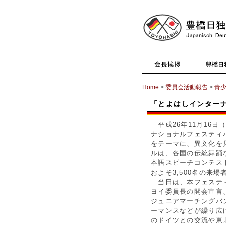
Home
>
委員会活動報告
>
青
「とよはしインターナ
平成26年11月16
ナショナルフェスティ
をテーマに、異文化を
ルは、各国の伝統舞踊
本語スピーチコンテス
およそ3,500名の来
当日は、本フェスティ
ヨイ委員長の開会宣言
ジュニアマーチングバ
ーマンスなどが繰り広
のドイツとの交流や東