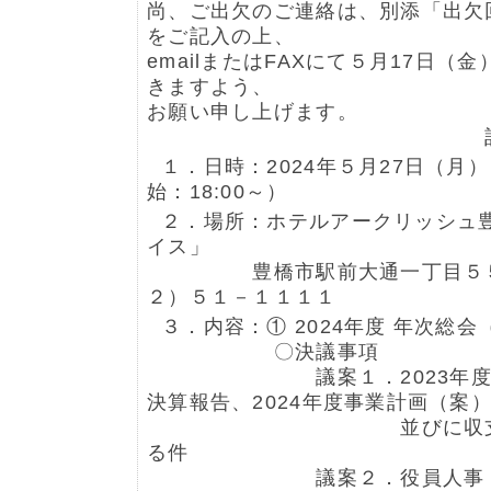
尚、ご出欠のご連絡は、別添「出欠
をご記入の上、
emailまたはFAXにて５月17日（
きますよう、
お願い申し上げます。
１．日時：2024年５月27日（月） 
始：18:00～）
２．場所：ホテルアークリッシュ
イス」
豊橋市駅前大通一丁目５５
２）５１－１１１１
３．内容：① 2024年度 年次総会（
〇決議事項
議案１．2023年度事業
決算報告、2024年度事業計画（案
並びに収支予算（
る件
議案２．役員人事（案