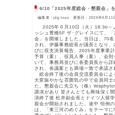
6/10「2025年度総会・懇親会
編集者：jdg-toyo 更新日：2025年6月11
2025年６月10日（火）18:3
ッシュ豊橋5F ザ･グレイスにて、「
会」を開催しました。当日は、70
され、伊藤事務総長が議長となり、2
びに収支決算報告、2025年度事業
予算（案）、役員人事（案）、会則
いて、事務局並びに各委員長から詳
され、各議案とも満場一致で承認さ
総会終了後の会員交流委員会によ
大変賑やかな雰囲気の中で会員同士
た。懇親会に先立ち（株）Waphyt
講演があり 皆さんとても興味深く
演終了後 松井副会長とドイツ人留
親会が開始されました。途中 恒例
は、「東三河のめぐみ」をテーマに