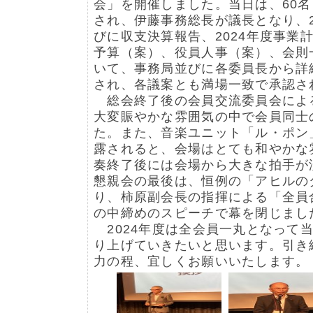
会」を開催しました。当日は、60
され、伊藤事務総長が議長となり、2
びに収支決算報告、2024年度事業
予算（案）、役員人事（案）、会則
いて、事務局並びに各委員長から詳
され、各議案とも満場一致で承認さ
総会終了後の会員交流委員会によ
大変賑やかな雰囲気の中で会員同士
た。また、音楽ユニット「ル・ポン
露されると、会場はとても和やかな
奏終了後には会場から大きな拍手が
懇親会の最後は、恒例の「アヒルの
り、柿原副会長の指揮による「全員
の中締めのスピーチで幕を閉じまし
2024年度は全会員一丸となって
り上げていきたいと思います。引き
力の程、宜しくお願いいたします。