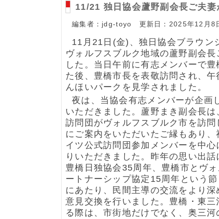
11/21 独日協会蘆野副会長ご夫
編集者：jdg-toyo 更新日：2025年12月8
11月21日(金)、独日協会ブラウ
ヴォルフスブルク地域の蘆野副会長
した。当日午前に有志メンバーで豊
た後、豊橋市長を表敬訪問され、午
んほいパークを見学されました。
夜は、当協会有志メンバーが企画
いただきました。蘆野まき副会長は
訪問団がヴォルフスブルク市を訪問
にご案内をいただいたご縁もあり、
イツ公式訪問団参加メンバーを中心
りいただきました。昨年の思い出話
豊橋日独協会35周年、豊橋市とヴ
ートナーシップ協定15周年という節
にあたり、民間主導の交流をより深
意見交換を行いました。豊橋・東三
る際は、市街地だけでなく、奥三河