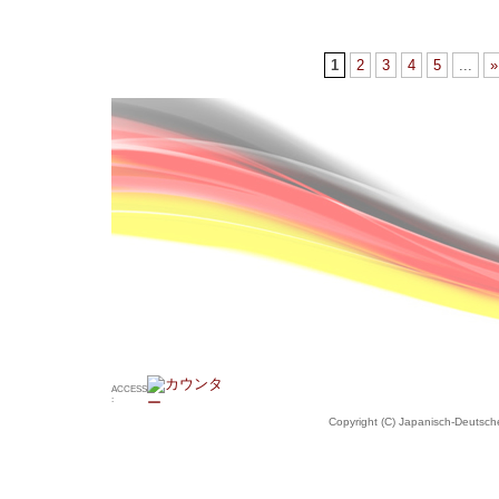
1
2
3
4
5
...
»
ACCESS
:
Copyright (C) Japanisch-Deutsche