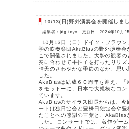
10/13(日)野外演奏会を開催しま
編集者：jdg-toyo 更新日：2024年10月2
10⽉13⽇（⽇）ドイツ・ブラウ
学の吹奏楽団AkaBlasの野外演奏
こで開催されました。⼤勢の観客の皆さ
奏に合わせて⼿拍⼦を打ったりリズ
晴天のさわやかな季節のなか、思い
した。
AkaBlasは結成６０周年を迎え、
をモットーに、⽇本で⼤規模なコン
ています。
AkaBlasのサイラス団⻑からは、
ートは独⽇協会と豊橋⽇独協会や豊
たことへの感謝の⾔葉と、AkaBla
した。 コンサートでは、名作ゲー
のテーマ曲やメドレー、ダンス⾳楽